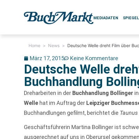
MEDIADATEN
SPIEGE
Home
>
News
>
Deutsche Welle dreht Film über Buc
März 17, 2015
Keine Kommentare
Deutsche Welle dreh
Buchhandlung Bollin
Dreharbeiten in der
Buchhandlung Bollinger
in
Welle
hat im Auftrag der
Leipziger Buchmess
Buchhandlungen gefilmt, berichtet die
Taunus 
Geschäftsführerin Martina Bollinger ist schwer
ausgerechnet auf uns in Oberursel gekommen“,