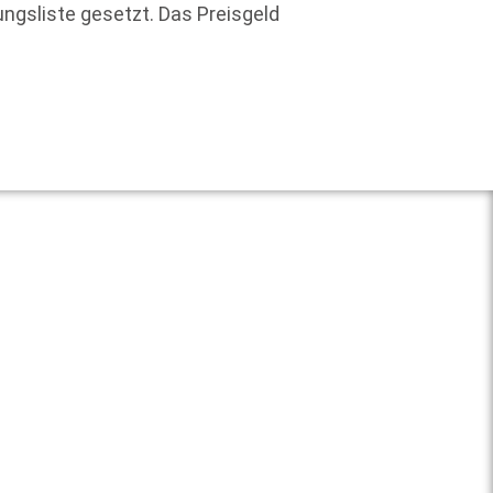
ungsliste gesetzt. Das Preisgeld
Geziel
dessen
Weit