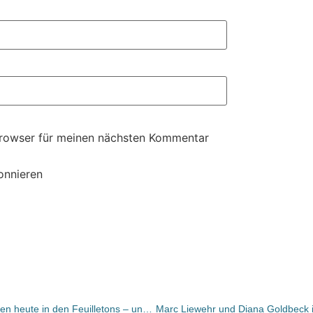
Browser für meinen nächsten Kommentar
onnieren
UMGEBLÄTTERT: Bücher und Autoren heute in den Feuilletons – und das Versagen westlicher Politik im Osten