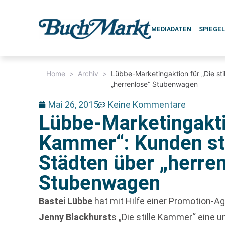
MEDIADATEN
SPIEGE
Home
>
Archiv
>
Lübbe-Marketingaktion für „Die st
„herrenlose“ Stubenwagen
Mai 26, 2015
Keine Kommentare
Lübbe-Marketingaktio
Kammer“: Kunden sto
Städten über „herre
Stubenwagen
Bastei Lübbe
hat mit Hilfe einer Promotion-
Jenny Blackhurst
s „Die stille Kammer“ eine 