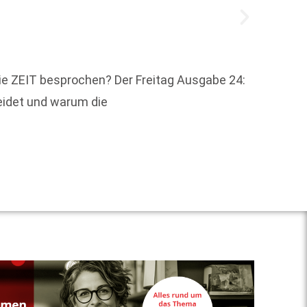
ie ZEIT besprochen? Der Freitag Ausgabe 24:
„Auch 
heidet und warum die
unermü
vielfä
Weit