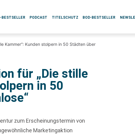
L-BESTSELLER
PODCAST
TITELSCHUTZ
BOD-BESTSELLER
NEWSL
ille Kammer“: Kunden stolpern in 50 Städten über
n für „Die stille
lpern in 50
nlose“
Agentur zum Erscheinungstermin von
ungewöhnliche Marketingaktion