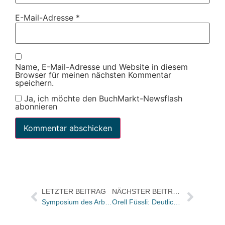
E-Mail-Adresse
*
Name, E-Mail-Adresse und Website in diesem
Browser für meinen nächsten Kommentar
speichern.
Ja, ich möchte den BuchMarkt-Newsflash
abonnieren
LETZTER BEITRAG
NÄCHSTER BEITRAG
Symposium des Arbeitskreises für Jugendliteratur auf der Leipziger Buchmesse: „Wir sind schon mittendrin in den neuen Entwicklungen“
Orell Füssli: Deutliche Steigerung des Betriebsergebnisses, aber Orell Füssli Thalia AG schwächelt