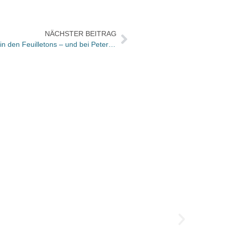
NÄCHSTER BEITRAG
Bücher und Autoren am SAMSTAG in den Feuilletons – und bei Peter Suhrkamp konnte „sehr vieles schief gehen“
Christ