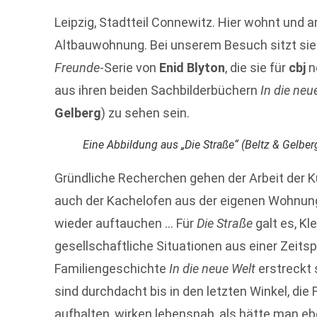
Leipzig, Stadtteil Connewitz. Hier wohnt und a
Altbauwohnung. Bei unserem Besuch sitzt sie
Freunde
-Serie von
Enid Blyton
, die sie für
cbj
ne
aus ihren beiden Sachbilderbüchern
In die neu
Gelberg
) zu sehen sein.
Eine Abbildung aus „Die Straße“ (Beltz & Gelber
Gründliche Recherchen gehen der Arbeit der K
auch der Kachelofen aus der eigenen Wohnung 
wieder auftauchen … Für
Die Straße
galt es, Kl
gesellschaftliche Situationen aus einer Zeits
Familiengeschichte
In die neue Welt
erstreckt 
sind durchdacht bis in den letzten Winkel, die 
aufhalten, wirken lebensnah, als hätte man e