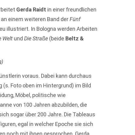
rbeitet
Gerda Raidt
in einer freundlichen
 an einem weiteren Band der
Fünf
u illustriert. In Bologna werden Arbeiten
e Welt
und
Die Straße
(beide
Beltz &
g)
ünstlerin voraus. Dabei kann durchaus
(s. Foto oben im Hintergrund) im Bild
eidung, Möbel, politische wie
panne von 100 Jahren abzubilden, die
sich sogar über 200 Jahre. Die Tableaus
Figuren, egal in welcher Epoche sie sich
ben noch mit ihnen gesprochen. Gerda