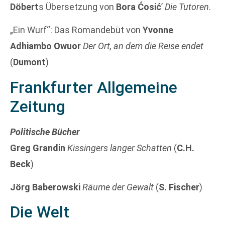
Döbert
s Übersetzung von
Bora Ćosić
’
Die Tutoren
.
„Ein Wurf“: Das Romandebüt von
Yvonne
Adhiambo Owuor
Der Ort, an dem die Reise endet
(
Dumont
)
Frankfurter Allgemeine
Zeitung
Politische Bücher
Greg Grandin
Kissingers langer Schatten
(
C.H.
Beck
)
Jörg Baberowski
Räume der Gewalt
(
S. Fischer
)
Die Welt