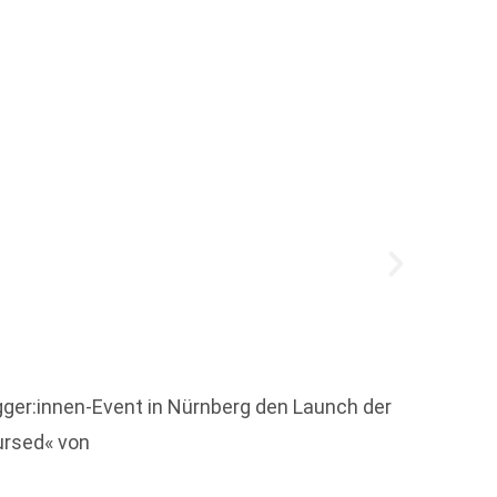
Marle
Marlen
ger:innen-Event in Nürnberg den Launch der
gegrün
ursed« von
der Le