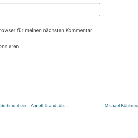
Browser für meinen nächsten Kommentar
onnieren
Bastei Lübbe richtet Verkaufsleitung Sortiment ein – Annett Brandt übernimmt
Michael Köhlmeie