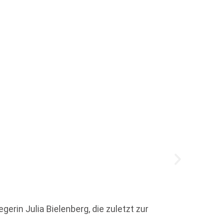
30 Ja
rin Julia Bielenberg, die zuletzt zur
Nicola 