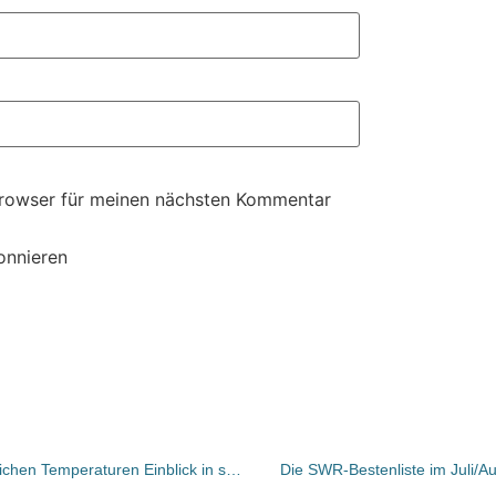
Browser für meinen nächsten Kommentar
onnieren
Berlin: Aufbau gab bei hochsommerlichen Temperaturen Einblick in sein Herbstprogramm
Die SWR-Bestenliste im Juli/A