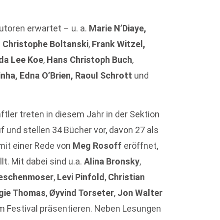
toren erwartet – u. a.
Marie N’Diaye,
,
Christophe Boltanski
,
Frank Witzel,
da Lee Koe
,
Hans Christoph Buch
,
inha,
Edna O’Brien, Raoul Schrott
und
ftler treten in diesem Jahr in der Sektion
f und stellen 34 Bücher vor, davon 27 als
mit einer Rede von
Meg Rosoff
eröffnet,
lt. Mit dabei sind u.a.
Alina Bronsky
,
Meschenmoser
,
Levi Pinfold
,
Christian
ngie Thomas
,
Øyvind Torseter
,
Jon Walter
em Festival präsentieren. Neben Lesungen