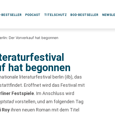
L-BESTSELLER
PODCAST
TITELSCHUTZ
BOD-BESTSELLER
NEWSL
l berlin: Der Vorverkauf hat begonnen
teraturfestival
uf hat begonnen
tionale literaturfestival berlin (ilb), das
attfindet. Eröffnet wird das Festival mit
liner Festspiele
. Im Anschluss wird
uptstad
vorstellen, und am folgenden Tag
i Roy
ihren neuen Roman mit dem Titel