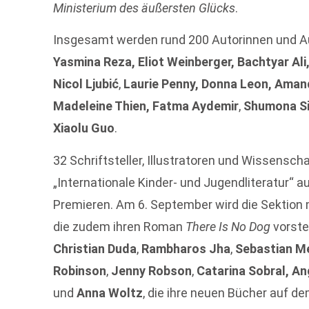
Ministerium des äußersten Glücks
.
Insgesamt werden rund 200 Autorinnen und Au
Yasmina Reza, Eliot Weinberger, Bachtyar Ali
Nicol Ljubić
,
Laurie Penny, Donna Leon, Aman
Madeleine Thien,
Fatma Aydemir
,
Shumona S
Xiaolu Guo
.
32 Schriftsteller, Illustratoren und Wissenscha
„Internationale Kinder- und Jugendliteratur“ au
Premieren. Am 6. September wird die Sektion 
die zudem ihren Roman
There Is No Dog
vorstel
Christian Duda
,
Rambharos Jha
,
Sebastian 
Robinson
,
Jenny Robson
,
Catarina Sobral, A
und
Anna Woltz
, die ihre neuen Bücher auf d