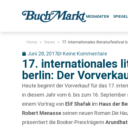
MEDIADATEN
SPIEGE
Home
>
News
>
17. internationales literaturfestiva
Juni 28, 2017
Keine Kommentare
17. internationales li
berlin: Der Vorverka
Heute beginnt der Vorverkauf für das 17. interna
in diesem Jahr vom 6. bis zum 16. September st
einem Vortrag von
Elif Shafak i
m
Haus der Ber
Robert Menasse
seinen neuen Roman
Die Ha
präsentiert die Booker-Preisträgerin
Arundhat