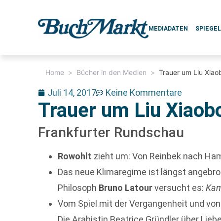
MEDIADATEN
SPIEGE
Home
>
Bücher in den Medien
>
Trauer um Liu Xiao
Juli 14, 2017
Keine Kommentare
Trauer um Liu Xiaob
Frankfurter Rundschau
Rowohlt
zieht um: Von Reinbek nach Ha
Das neue Klimaregime ist längst angebro
Philosoph
Bruno Latour
versucht es:
Kam
Vom Spiel mit der Vergangenheit und von
Die Arabistin Beatrice Gründler über Li