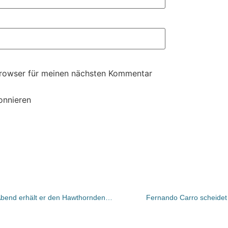
Browser für meinen nächsten Kommentar
onnieren
„Festttag“ für Graham Swift: Heute Abend erhält er den Hawthornden Prize 2017
Fernando Carro scheidet