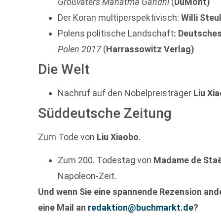
Großvaters Mahatma Gandhi
(
DuMont)
Der Koran multiperspektivisch:
Willi Steu
Polens politische Landschaft
: Deutsches
Polen 2017
(
Harrassowitz Verlag)
Die Welt
Nachruf auf den Nobelpreisträger
Liu Xi
Süddeutsche Zeitung
Zum Tode von
Liu Xiaobo
.
Zum 200. Todestag von
Madame de Staë
Napoleon-Zeit.
Und wenn Sie eine spannende Rezension ande
eine Mail an
redaktion@buchmarkt.de
?