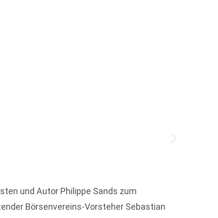
Das w
Auch b
isten und Autor Philippe Sands zum
Mehr a
tzender Börsenvereins-Vorsteher Sebastian
Literat