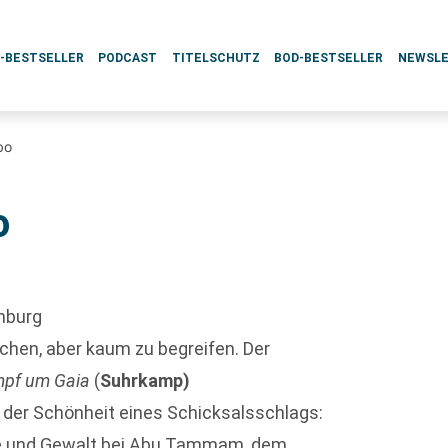
L-BESTSELLER
PODCAST
TITELSCHUTZ
BOD-BESTSELLER
NEWSL
bo
o
mburg
chen, aber kaum zu begreifen. Der
pf um Gaia
(
Suhrkamp)
 der Schönheit eines Schicksalsschlags:
ebe und Gewalt bei Abu Tammam, dem