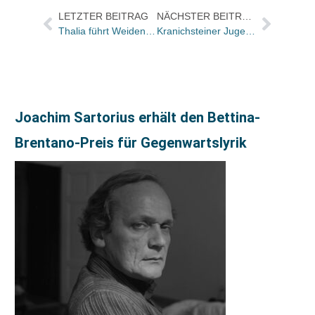
LETZTER BEITRAG
NÄCHSTER BEITRAG
Thalia führt Weidener Traditionsbuchhandlung Stangl & Taubald weiter / Umzug ins NOC-Nordoberpfalz Center im Herbst
Kranichsteiner Jugendliteratur-Stipendien 2019 gehen an Stefanie Höfler und Bettina Wilpert
Joachim Sartorius erhält den Bettina-
Brentano-Preis für Gegenwartslyrik