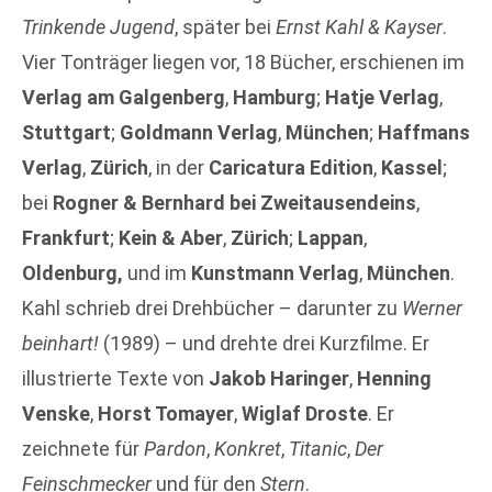
Trinkende Jugend
, später bei
Ernst Kahl & Kayser
.
Vier Tonträger liegen vor, 18 Bücher, erschienen im
Verlag am Galgenberg
,
Hamburg
;
Hatje Verlag
,
Stuttgart
;
Goldmann
Verlag
,
München
;
Haffmans
Verlag
,
Zürich
, in der
Caricatura Edition
,
Kassel
;
bei
Rogner & Bernhard bei Zweitausendeins
,
Frankfurt
;
Kein & Aber
,
Zürich
;
Lappan
,
Oldenburg,
und im
Kunstmann
Verlag
,
München
.
Kahl schrieb drei Drehbücher – darunter zu
Werner
beinhart!
(1989) – und drehte drei Kurzfilme. Er
illustrierte Texte von
Jakob Haringer
,
Henning
Venske
,
Horst Tomayer
,
Wiglaf Droste
. Er
zeichnete für
Pardon
,
Konkret
,
Titanic
,
Der
Feinschmecker
und für den
Stern
.