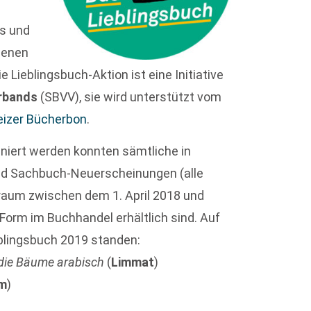
s und
igenen
 Lieblingsbuch-Aktion ist eine Initiative
rbands
(SBVV), sie wird unterstützt vom
izer Bücherbon
.
niert werden konnten sämtliche in
 und Sachbuch-Neuerscheinungen (alle
traum zwischen dem 1. April 2018 und
Form im Buchhandel erhältlich sind. Auf
ieblingsbuch 2019 standen:
 die Bäume arabisch
(
Limmat
)
m
)