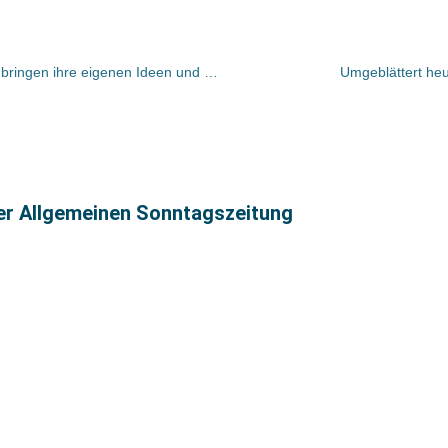
„Alle, die bei uns neu dazukommen, bringen ihre eigenen Ideen und wilden Träume mit, dieser Enthusiasmus überträgt sich auf die Leser!“
Umgeblättert he
ter Allgemeinen Sonntagszeitung