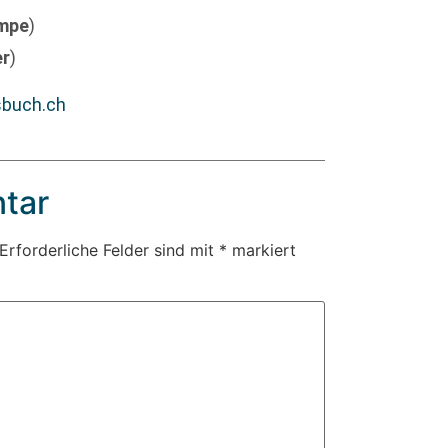
mpe
)
er
)
sbuch.ch
tar
Erforderliche Felder sind mit
*
markiert