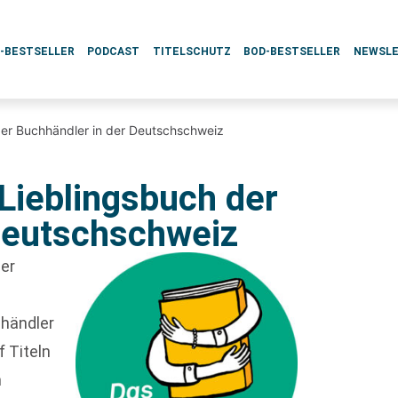
L-BESTSELLER
PODCAST
TITELSCHUTZ
BOD-BESTSELLER
NEWSL
 der Buchhändler in der Deutschschweiz
Lieblingsbuch der
Deutschschweiz
zer
händler
f Titeln
m