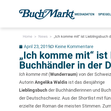
MEDIADATEN
SPIEGE
Home
>
News
>
„Ich komme mit“ ist Lieblingsbuch
April 23, 2019
Keine Kommentare
„Ich komme mit“ ist 
Buchhändler in der 
Ich komme mit
(
Wunderraum
) von der Schwei
Autorin
Angelika Waldis
ist das diesjährige
Lieblingsbuch
der Buchhändlerinnen und Buch
der Deutschschweiz. Aus der Shortlist mit fün
erzielte der Roman die meisten Stimmen. Zu