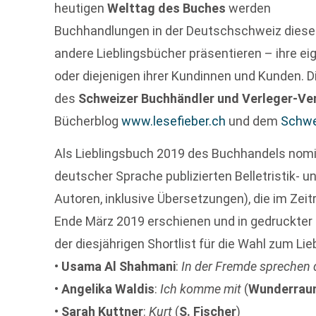
heutigen
Welttag des Buches
werden
Buchhandlungen in der Deutschschweiz diese
andere Lieblingsbücher präsentieren – ihre e
oder diejenigen ihrer Kundinnen und Kunden. Die
des
Schweizer Buchhändler und Verleger-Ve
Bücherblog
www.lesefieber.ch
und dem
Schwe
Als Lieblingsbuch 2019 des Buchhandels nomi
deutscher Sprache publizierten Belletristik-
Autoren, inklusive Übersetzungen), die im Zei
Ende März 2019 erschienen und in gedruckter 
der diesjährigen Shortlist für die Wahl zum L
•
Usama Al Shahmani
:
In der Fremde sprechen
•
Angelika Waldis
:
Ich komme mit
(
Wunderrau
•
Sarah Kuttner
:
Kurt
(
S. Fischer
)