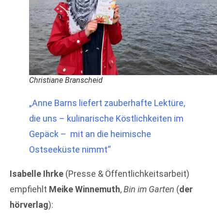
Christiane Branscheid
„Anne Barns liefert zauberhafte Lektüre,
die uns – kulinarische Köstlichkeiten im
Gepäck – mit an die heimische
Ostseeküste nimmt“
Isabelle Ihrke
(Presse & Öffentlichkeitsarbeit)
empfiehlt
Meike Winnemuth
,
Bin im Garten
(
der
hörverlag
):