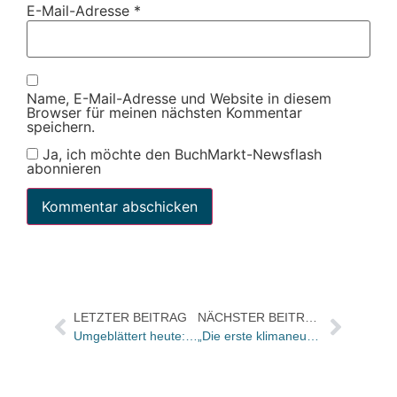
E-Mail-Adresse
*
Name, E-Mail-Adresse und Website in diesem
Browser für meinen nächsten Kommentar
speichern.
Ja, ich möchte den BuchMarkt-Newsflash
abonnieren
LETZTER BEITRAG
NÄCHSTER BEITRAG
Umgeblättert heute: Die „Bitch Bibel“
„Die erste klimaneutrale Taschenbuchreihe erscheint am 23. Juli – es sind ausschließlich Bücher von Frauen über Frauen“