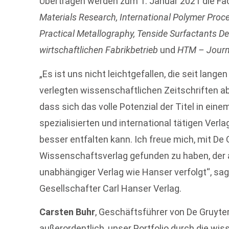
Übertragen werden zum 1. Januar 2021 die Fa
Materials Research, International Polymer Proce
Practical Metallography, Tenside Surfactants De
wirtschaftlichen Fabrikbetrieb
und
HTM – Journa
„Es ist uns nicht leichtgefallen, die seit lang
verlegten wissenschaftlichen Zeitschriften 
dass sich das volle Potenzial der Titel in ein
spezialisierten und international tätigen Verl
besser entfalten kann. Ich freue mich, mit De
Wissenschaftsverlag gefunden zu haben, der 
unabhängiger Verlag wie Hanser verfolgt“, sa
Gesellschafter Carl Hanser Verlag.
Carsten Buhr
, Geschäftsführer von De Gruyter,
außerordentlich, unser Portfolio durch die wis