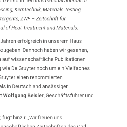
chzeitschriften
International Journal of
ssing, Kerntechnik, Materials Testing,
tergents, ZWF – Zeitschrift für
l of Heat Treatment and Materials.
en Jahren erfolgreich in unserem Haus
abzugeben. Dennoch haben wir gesehen,
em auf wissenschaftliche Publikationen
ag wie De Gruyter noch um ein Vielfaches
 Gruyter einen renommierten
als in Deutschland ansässiger
gt
Wolfgang Beisler
, Geschäftsführer und
 fügt hinzu: „Wir freuen uns
senschaftlichen Zeitschriften des Carl