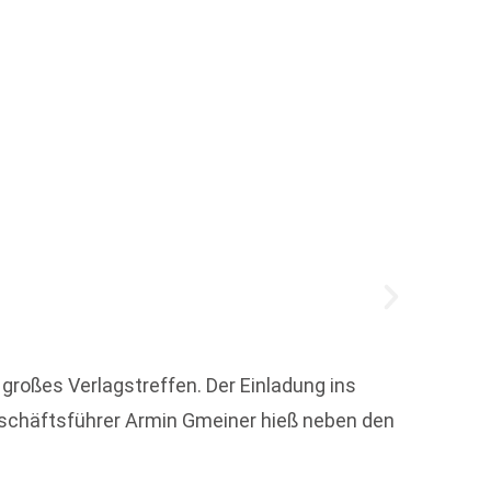
Anke 
 großes Verlagstreffen. Der Einladung ins
Geschäftsführer Armin Gmeiner hieß neben den
Die De
wissen