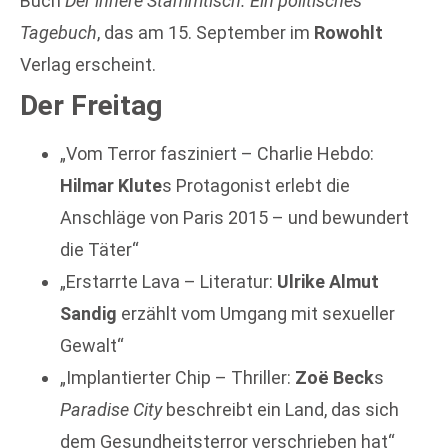
Buch
Der innere Stammtisch. Ein
politisches
Tagebuch
, das am 15. September im
Rowohlt
Verlag erscheint.
Der Freitag
„Vom Terror fasziniert – Charlie Hebdo:
Hilmar Klute
s Protagonist erlebt die
Anschläge von Paris 2015 – und bewundert
die Täter“
„Erstarrte Lava – Literatur:
Ulrike Almut
Sandig
erzählt vom Umgang mit sexueller
Gewalt“
„Implantierter Chip – Thriller:
Zoë Beck
s
Paradise City
beschreibt ein Land, das sich
dem Gesundheitsterror verschrieben hat“