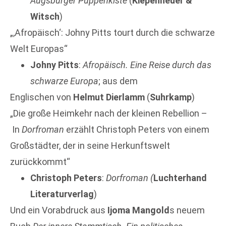
Augsburger Puppenkiste
(
Kiepenheuer &
Witsch
)
„,Afropäisch‘: Johny Pitts tourt durch die schwarze
Welt Europas“
Johny Pitts
:
Afropäisch. Eine Reise durch das
schwarze Europa
; aus dem
Englischen von
Helmut Dierlamm
(
Suhrkamp
)
„Die große Heimkehr nach der kleinen Rebellion –
In
Dorfroman
erzählt Christoph Peters von einem
Großstädter, der in seine Herkunftswelt
zurückkommt“
Christoph Peters
:
Dorfroman (
Luchterhand
Literaturverlag
)
Und ein Vorabdruck aus
Ijoma Mangold
s neuem