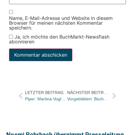
Name, E-Mail-Adresse und Website in diesem
Browser für meinen nächsten Kommentar
speichern.
Ja, ich möchte den BuchMarkt-Newsflash
abonnieren
LETZTER BEITRAG
NÄCHSTER BEITRAG
Piper: Martina Vogl als Senior Editor neu im Lektorat „Populäre Belletristik“
Vorgeblättert: Bücher und Autoren in der Zeit und im Freitag
Noomi Rohrbach übernimmt Presseleitung