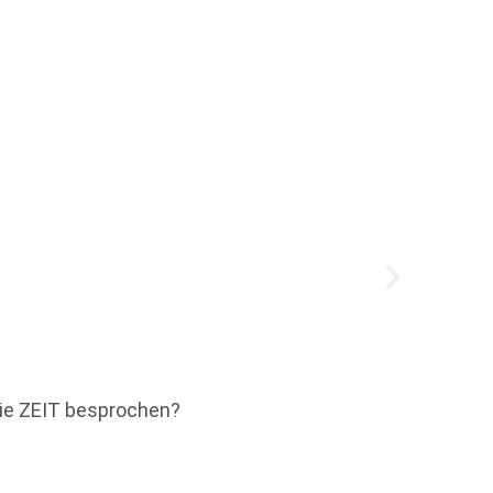
Book 
Jeder 
Die ZEIT besprochen?
Potenz