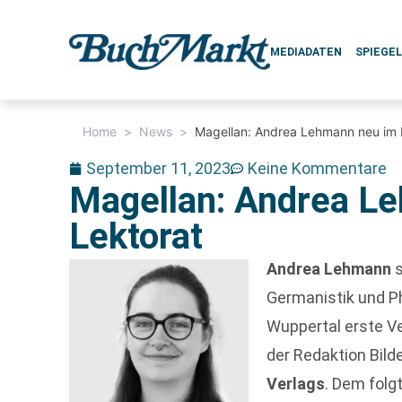
MEDIADATEN
SPIEGE
Home
>
News
>
Magellan: Andrea Lehmann neu im 
September 11, 2023
Keine Kommentare
Magellan: Andrea L
Lektorat
Andrea Lehmann
s
Germanistik und Ph
Wuppertal erste Ve
der Redaktion Bild
Verlags
. Dem folg