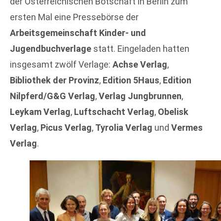
der Österreichischen Botschaft in Berlin zum
ersten Mal eine Pressebörse der
Arbeitsgemeinschaft Kinder- und
Jugendbuchverlage
statt. Eingeladen hatten
insgesamt zwölf Verlage:
Achse Verlag
,
Bibliothek der Provinz
,
Edition 5Haus
,
Edition
Nilpferd/G&G Verlag
,
Verlag Jungbrunnen
,
Leykam Verlag
,
Luftschacht Verlag
,
Obelisk
Verlag
,
Picus Verlag
,
Tyrolia Verlag
und
Vermes
Verlag
.