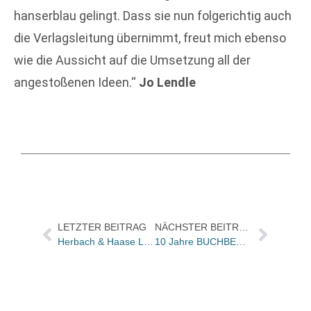
hanserblau gelingt. Dass sie nun folgerichtig auch
die Verlagsleitung übernimmt, freut mich ebenso
wie die Aussicht auf die Umsetzung all der
angestoßenen Ideen.“
Jo Lendle
LETZTER BEITRAG
NÄCHSTER BEITRAG
Herbach & Haase Literarische Agentur an neuem Standort
10 Jahre BUCHBERLIN – Die Berliner Buchmesse kooperiert zum Jubiläum mit Thalia