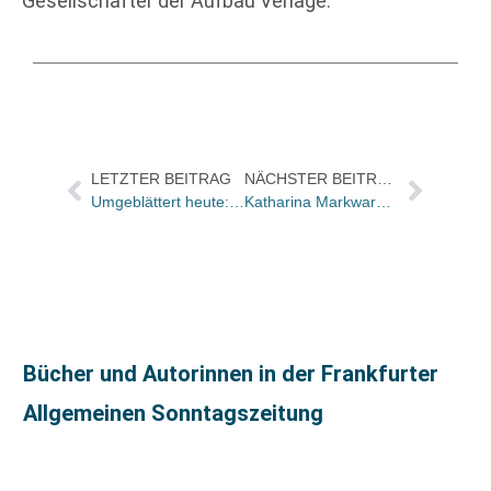
Gesellschafter der Aufbau Verlage.
LETZTER BEITRAG
NÄCHSTER BEITRAG
Umgeblättert heute: „Ein extraordinärer Künstlerroman“
Katharina Markward und Dana Nitz neu bei der Verlagsgruppe HarperCollins
Bücher und Autorinnen in der Frankfurter
Allgemeinen Sonntagszeitung