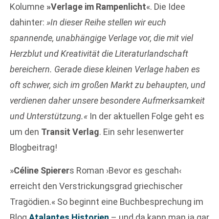
Kolumne
»Verlage im Rampenlicht
«. Die Idee
dahinter:
»In dieser Reihe stellen wir euch
spannende, unabhängige Verlage vor, die mit viel
Herzblut und Kreativität die Literaturlandschaft
bereichern. Gerade diese kleinen Verlage haben es
oft schwer, sich im großen Markt zu behaupten, und
verdienen daher unsere besondere Aufmerksamkeit
und Unterstützung.«
In der aktuellen Folge geht es
um den
Transit Verlag
. Ein sehr lesenwerter
Blogbeitrag!
»
Céline Spierer
s Roman ›Bevor es geschah‹
erreicht den Verstrickungsgrad griechischer
Tragödien.« So beginnt eine Buchbesprechung im
Blog
Atalantes Historien
– und da kann man ja gar