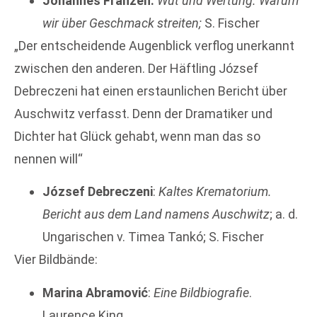
Johannes Franzen:
Wut und Wertung. Warum
wir über Geschmack streiten;
S. Fischer
„Der entscheidende Augenblick verflog unerkannt
zwischen den anderen. Der Häftling József
Debreczeni hat einen erstaunlichen Bericht über
Auschwitz verfasst. Denn der Dramatiker und
Dichter hat Glück gehabt, wenn man das so
nennen will“
József Debreczeni
:
Kaltes Krematorium.
Bericht aus dem Land namens Auschwitz
; a. d.
Ungarischen v. Timea Tankó; S. Fischer
Vier Bildbände:
Marina Abramović
:
Eine Bildbiografie
.
Laurence King