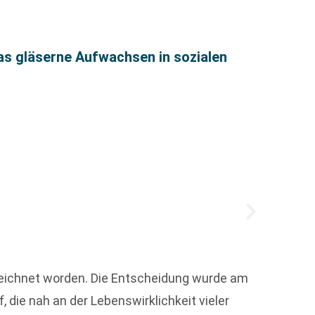
Neuer
as gläserne Aufwachsen in sozialen
zeichnet worden. Die Entscheidung wurde am
Mit ei
die nah an der Lebenswirklichkeit vieler
Schöne