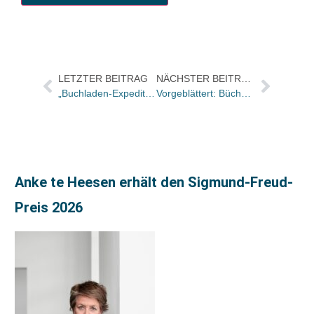
LETZTER BEITRAG
NÄCHSTER BEITRAG
„Buchladen-Expedition“ des Podcasts eat.READ.sleep beginnt
Vorgeblättert: Bücher und Autor:innen im Freitag und in der ZEIT
Anke te Heesen erhält den Sigmund-Freud-
Preis 2026