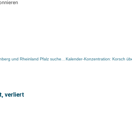
onnieren
Die Landesverbände Baden-Württemberg und Rheinland Pfalz suchen Partnerbuchhandlungen für eine Kooperation mit dem SWR
, verliert