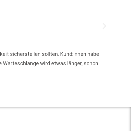
keit sicherstellen sollten. Kund:innen habe
Zugege
ie Warteschlange wird etwas länger, schon
zählt j
Weit