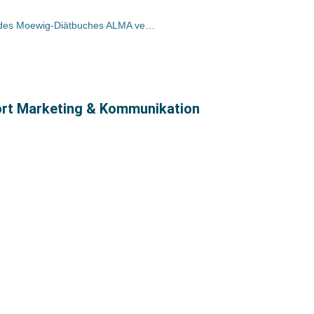
Seit Dezember 250.000 Exemplare des Moewig-Diätbuches ALMA verkauft
ort Marketing & Kommunikation