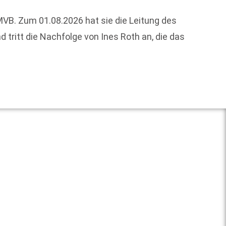
VB. Zum 01.08.2026 hat sie die Leitung des
Der In
ritt die Nachfolge von Ines Roth an, die das
aus. Z
bedeut
Weit