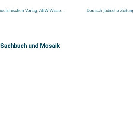
Dr. Axel Bedürftig gründet eigenen medizinischen Verlag: ABW Wissenschaftsverlag
Deutsch-jüdische Zeitung
 Sachbuch und Mosaik