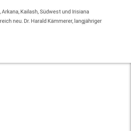
Die Ge
 Arkana, Kailash, Südwest und Irisiana
Sortim
ich neu. Dr. Harald Kämmerer, langjähriger
Weit