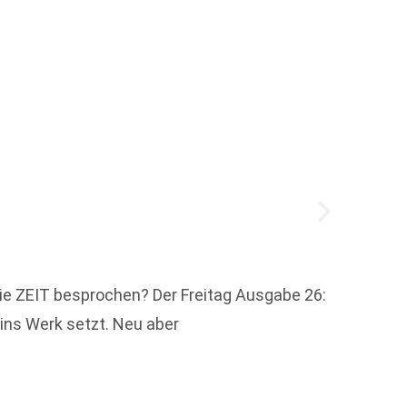
Christ
ie ZEIT besprochen? Der Freitag Ausgabe 26:
Christ
 ins Werk setzt. Neu aber
keine 
werden