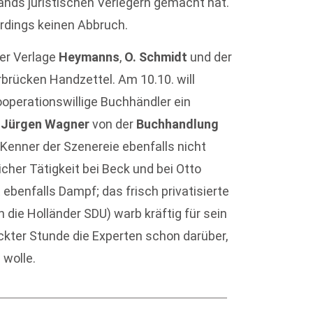
ands juristischen Verlegern gemacht hat.
rdings keinen Abbruch.
der Verlage
Heymanns
,
O. Schmidt
und der
arbrücken Handzettel. Am 10.10. will
ooperationswillige Buchhändler ein
.
Jürgen Wagner
von der
Buchhandlung
Kenner der Szenereie ebenfalls nicht
icher Tätigkeit bei Beck und bei Otto
ebenfalls Dampf; das frisch privatisierte
die Holländer SDU) warb kräftig für sein
ckter Stunde die Experten schon darüber,
 wolle.