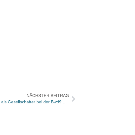
NÄCHSTER BEITRAG
Hugendubel & Mayersche scheiden als Gesellschafter bei der Bwd9 aus /Thalia künftig federführend