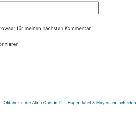
Browser für meinen nächsten Kommentar
onnieren
Euripides‘ „Rasender Herakles“ am 1. Oktober in der Alten Oper in Frankfurt