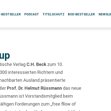
L-BESTSELLER
PODCAST
TITELSCHUTZ
BOD-BESTSELLER
NEWSL
up
stische Verlag
C.H. Beck
zum 10.
300 interessierten Richtern und
achbarten Ausland präsentierte
tler
Prof. Dr. Helmut Rüssmann
das neue
 Rüssmann ist Vorstandsmitglied beim
ältigen Forderungen zum „free fllow of