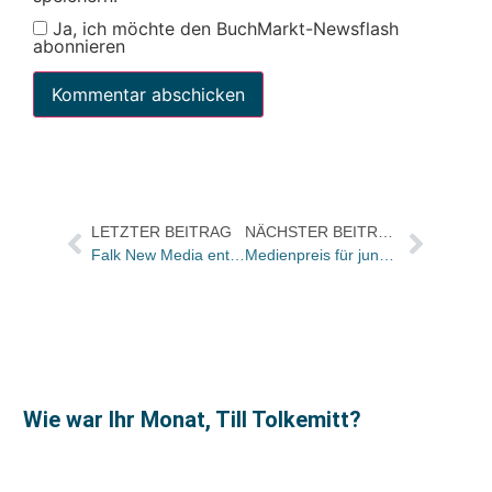
Ja, ich möchte den BuchMarkt-Newsflash
abonnieren
LETZTER BEITRAG
NÄCHSTER BEITRAG
Falk New Media entwickelt sich mit eigener Technologie-Plattform vom Inhalte-Anbieter zum Provider für digitale Dieste
Medienpreis für junge Journalisten verliehen
Wie war Ihr Monat, Till Tolkemitt?