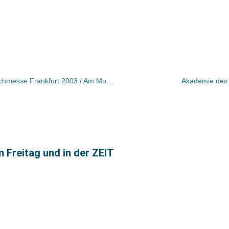
Einschneidende Änderungen bei Buchmesse Frankfurt 2003 / Am Montag ist schon um 13 Uhr Schluss / Umzug nach München kein Tabu mehr – vielleicht schon 2004 (!)
Akademie des 
m Freitag und in der ZEIT