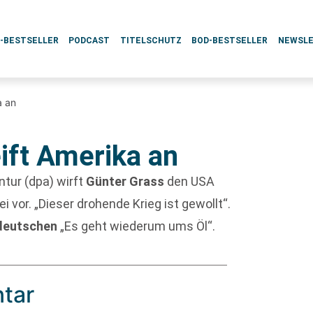
L-BESTSELLER
PODCAST
TITELSCHUTZ
BOD-BESTSELLER
NEWSL
a an
ift Amerika an
tur (dpa) wirft
Günter Grass
den USA
 vor. „Dieser drohende Krieg ist gewollt“.
deutschen
„Es geht wiederum ums Öl“.
tar