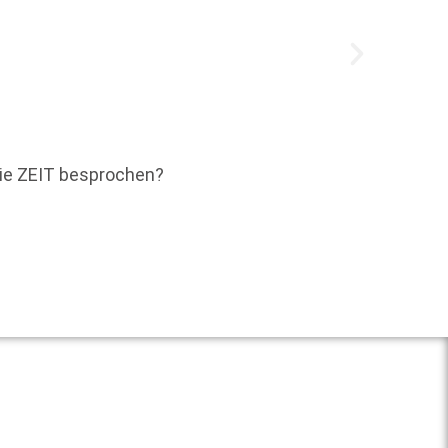
Nicola 
Die ZEIT besprochen?
gespro
Weit