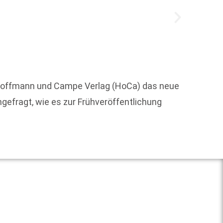
Wie be
Werken
r Hoffmann und Campe Verlag (HoCa) das neue
ausgew
gefragt, wie es zur Frühveröffentlichung
Weit