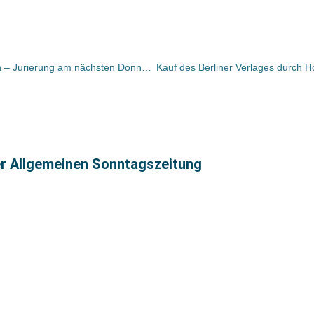
Rekordanmeldung mit 167 Projekten – Jurierung am nächsten Donnerstag
er Allgemeinen Sonntagszeitung