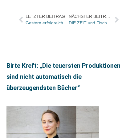
LETZTER BEITRAG
NÄCHSTER BEITRAG
Gestern erfolgreich gelaufen: 12. BuchMarktFORUM / Kreativität ist keine Frage des Geldes
DIE ZEIT und Fischer Taschenbuch Verlag bringen neue Buchreihe „Der Fischer Weltalmanach aktuell“
Birte Kreft: „Die teuersten Produktionen
sind nicht automatisch die
überzeugendsten Bücher“