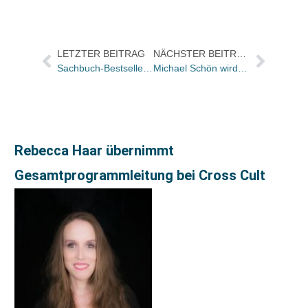
LETZTER BEITRAG
NÄCHSTER BEITRAG
Sachbuch-Bestseller-Listen: Alle 3 großen Listen sind sich einig: Sind wir zu alt & zu fett?
Michael Schön wird alleiniger Geschäftsführer der MVB Marketing- und Verlagsservice des Buchhandels GmbH / Peter Schuck scheidet zum Jahresende aus
Rebecca Haar übernimmt
Gesamtprogrammleitung bei Cross Cult