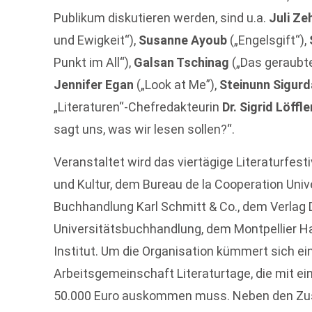
Publikum diskutieren werden, sind u.a.
Juli Ze
und Ewigkeit“),
Susanne Ayoub
(„Engelsgift“),
Punkt im All“),
Galsan Tschinag
(„Das geraubte
Jennifer Egan
(„Look at Me”),
Steinunn Sigurd
„Literaturen“-Chefredakteurin
Dr. Sigrid Löffl
sagt uns, was wir lesen sollen?“.
Veranstaltet wird das viertägige Literaturfes
und Kultur, dem Bureau de la Cooperation Univ
Buchhandlung Karl Schmitt & Co., dem Verlag
Universitätsbuchhandlung, dem Montpellier
Institut. Um die Organisation kümmert sich e
Arbeitsgemeinschaft Literaturtage, die mit e
50.000 Euro auskommen muss. Neben den Zus