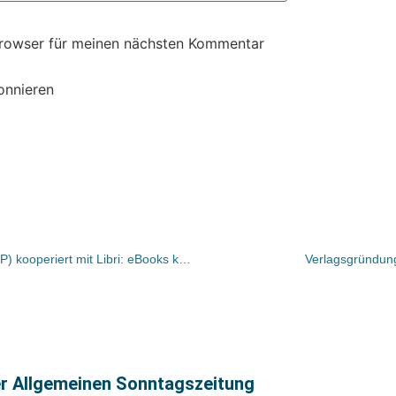
Browser für meinen nächsten Kommentar
onnieren
Kreutzfeldt Electronic Publishing (KEP) kooperiert mit Libri: eBooks künftig auch im Buchhandel
Verlagsgründung
er Allgemeinen Sonntagszeitung