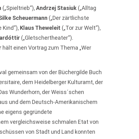
h
(„Spieltrieb“),
Andrzej Stasiuk
(„Alltag
Silke Scheuermann
(„Der zärtlichste
 Kind“),
Klaus Theweleit
(„Tor zur Welt“),
ardóttir
(„Gletschertheater“).
er
hält einen Vortrag zum Thema „Wer
tival gemeinsam von der Büchergilde Buch
ersitaire, dem Heidelberger Kulturamt, der
 Das Wunderhorn, der Weiss´schen
 Haus und dem Deutsch-Amerikanischem
ine eigens gegründete
inem vergleichsweise schmalen Etat von
chüssen von Stadt und Land konnten