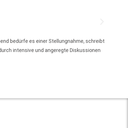
hend bedürfe es einer Stellungnahme, schreibt
e durch intensive und angeregte Diskussionen
Um die
Weit