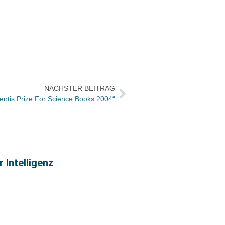
NÄCHSTER BEITRAG
Aventis Prize For Science Books 2004“
 Intelligenz
Büche