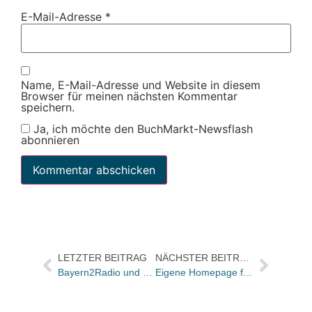
E-Mail-Adresse
*
Name, E-Mail-Adresse und Website in diesem
Browser für meinen nächsten Kommentar
speichern.
Ja, ich möchte den BuchMarkt-Newsflash
abonnieren
LETZTER BEITRAG
NÄCHSTER BEITRAG
Bayern2Radio und Bayerischer Landesverband suchen Lieblingsbuchhandlung der Bayern / Buchhandlungen können sich noch bewerben
Eigene Homepage für „Jonathan Strange & Mr Norrell“ von Susanna Clarke