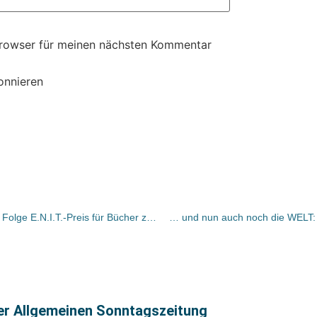
Browser für meinen nächsten Kommentar
onnieren
Bruckmann erhält zum dritten Mal in Folge E.N.I.T.-Preis für Bücher zum Thema Italien
… und nun auch noch die WELT:
ter Allgemeinen Sonntagszeitung