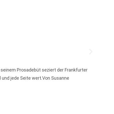
seinem Prosadebüt seziert der Frankfurter
ll und jede Seite wert.Von Susanne
Nicola
hinzug
Zukunf
Weit