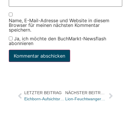
Name, E-Mail-Adresse und Website in diesem
Browser für meinen nächsten Kommentar
speichern.
Ja, ich möchte den BuchMarkt-Newsflash
abonnieren
LETZTER BEITRAG
NÄCHSTER BEITRAG
Eichborn-Aufsichtsrat bestätigt – Dr. Konstantin Wegner und Roland Schwab neue Mitglieder – Kursierende Gerüchte um Übernahme nicht bestätigt – Fresenius-Gruppe und ein weiterer Aktionär von Stimmrecht ausgeschlossen
Lion-Feuchtwanger-Preis für Edgar Hilsenrath für sein literarisches Lebenswerk