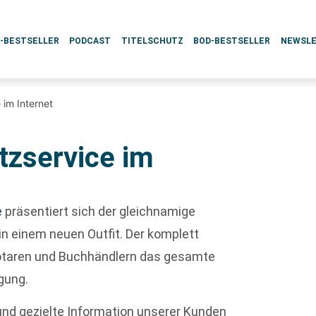
L-BESTSELLER
PODCAST
TITELSCHUTZ
BOD-BESTSELLER
NEWSL
 im Internet
tzservice im
e
präsentiert sich der gleichnamige
in einem neuen Outfit. Der komplett
 Notaren und Buchhändlern das gesamte
gung.
 und gezielte Information unserer Kunden