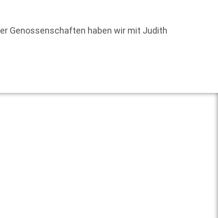
Zugege
er Genossenschaften haben wir mit Judith
zählt j
Weit