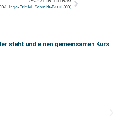
NÄCHSTER BEITRAG
004: Ingo-Eric M. Schmidt-Braul (60)
uder steht und einen gemeinsamen Kurs
Milli