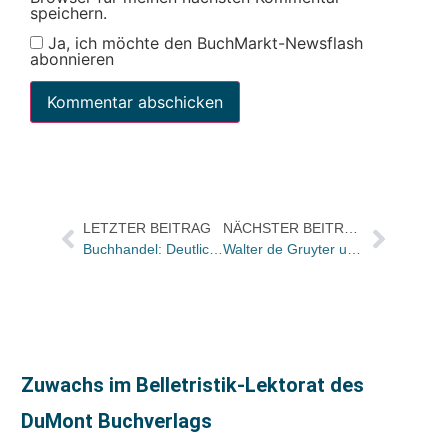
speichern.
Ja, ich möchte den BuchMarkt-Newsflash
abonnieren
LETZTER BEITRAG
NÄCHSTER BEITRAG
Buchhandel: Deutliches Minus im November
Walter de Gruyter und die Berlin-Brandenburgische Akademie der Wissenschaften kooperieren bei Neuauflage der kritischen Edition der Werke Immanuel Kants
Zuwachs im Belletristik-Lektorat des
DuMont Buchverlags