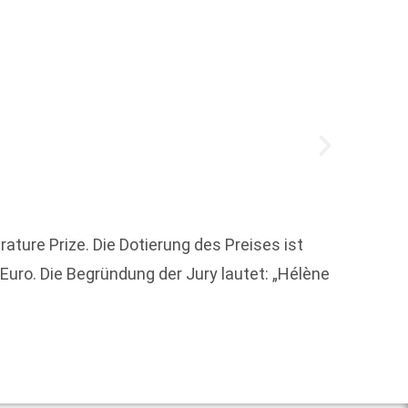
ature Prize. Die Dotierung des Preises ist
Die Bu
uro. Die Begründung der Jury lautet: „Hélène
tradit
Pfälzer
Weit