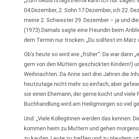
„Zum Geburtstagsthema kann ich nur sagen: es 
04.Dezember, 2. Sohn 17.Dezember, ich 22. D
meine 2. Schwester 29. Dezember – ja und di
(1973).Damals sagte eine Freundin beim Anbl
dem Termin nur trocken: „Du solltest im März 
Ob’s heute so wird wie „früher“: Da war dann „
gern von den Müttern geschickten Kindern!) u
Weihnachten. Da Anne seit drei Jahren die Inh
heutzutage nicht mehr so einfach, aber gefeie
sie einen Ehemann, der gerne kocht und viele F
Buchhandlung wird am Heiligmorgen so viel ge
Und: „Viele KollegInnen werden das kennen: Di
kommen heim zu Muttern und gehen morgens i
zu kaufen, Leute zu treffen und zu plaudern, un