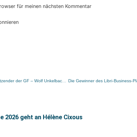
Browser für meinen nächsten Kommentar
onnieren
Klett: Thomas Baumann neuer Vorsitzender der GF – Wolf Unkelbach übernimmt Verlagsbereich „Lernen und Wissen“
ze 2026 geht an Hélène Cixous