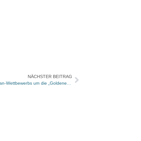
NÄCHSTER BEITRAG
Die Gewinner des Libri-Business-Plan-Wettbewerbs um die „Goldene Wanne“ stehen fest
Kerst