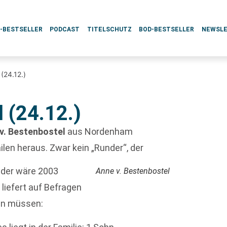
L-BESTSELLER
PODCAST
TITELSCHUTZ
BOD-BESTSELLER
NEWSL
(24.12.)
 (24.12.)
v. Bestenbostel
aus Nordenham
len heraus. Zwar kein „Runder“, der
, der wäre 2003
Anne v. Bestenbostel
l
liefert auf Befragen
len müssen: