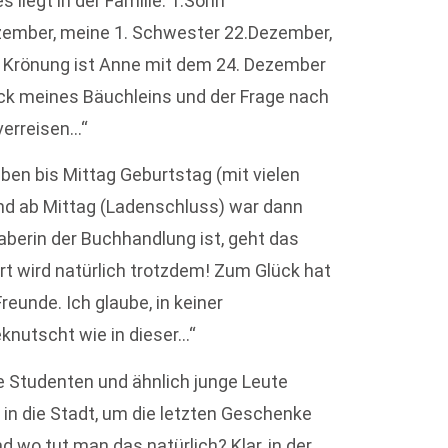
liegt in der Familie: 1.Sohn
ezember, meine 1. Schwester 22.Dezember,
e Krönung ist Anne mit dem 24. Dezember
ick meines Bäuchleins und der Frage nach
verreisen…“
eben bis Mittag Geburtstag (mit vielen
nd ab Mittag (Ladenschluss) war dann
aberin der Buchhandlung ist, geht das
rt wird natürlich trotzdem! Zum Glück hat
reunde. Ich glaube, in keiner
knutscht wie in dieser…“
e Studenten und ähnlich junge Leute
n die Stadt, um die letzten Geschenke
d wo tut man das natürlich? Klar, in der