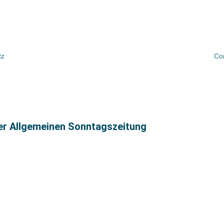
tz
Cor
ter Allgemeinen Sonntagszeitung