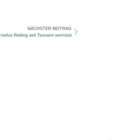
NÄCHSTER BEITRAG
nelius Retting seit Tsunami vermisst
Das s