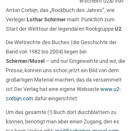
erscheint
U2&i
von
Anton Corbijn, das „Rockbuch des Jahres“, wie
Verleger
Lothar Schirmer
mailt: Pünktlich zum
Start der Welttour der legendären Rockgruppe
U2
.
Die Weltrechte des Buches (die Geschichte der
Band von 1982 bis 2004) liegen bei
Schirmer/Mosel
– und nur Eingeweihte und wir, die
Presse, können uns schon jetzt ein Bild von dem
großartigen Material machen, das da versammelt
ist: Der Verlag hat eine eigene Webseite
www.u2-
corbijn.com
dafür eingerichtet.
Um das gesamte (!) Buch dort durchblättern zu
können, benötigt man aber einen Zugang, den es
nur beim Verlag gibt:
mail@schirmer-mosel.com