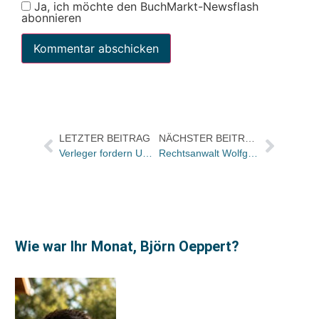
Ja, ich möchte den BuchMarkt-Newsflash
abonnieren
LETZTER BEITRAG
NÄCHSTER BEITRAG
Verleger fordern Umbau der Künstlersozialversicherung und Live-Übertragung von Friedenspreisverleihung / 260 Teilnehmer verabschieden “Münchner Manifest”
Rechtsanwalt Wolfgang Vogel erzwingt „Richtigstellung“ in Matthes & Seitz-Roman „Sieben Tage im November
Wie war Ihr Monat, Björn Oeppert?