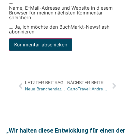
Name, E-Mail-Adresse und Website in diesem
Browser für meinen nächsten Kommentar
speichern.
Ja, ich möchte den BuchMarkt-Newsflash
abonnieren
LETZTER BEITRAG
NÄCHSTER BEITRAG
Neue Branchendaten: Barumsatz der Warengruppe Belletristik stieg 2004 in Sortiment, Warenhaus und Online-Buchhandel um 6,5 Prozent
CartoTravel: Andreas Wiedmann übernimmt Verlagsleitung
„Wir halten diese Entwicklung für einen der