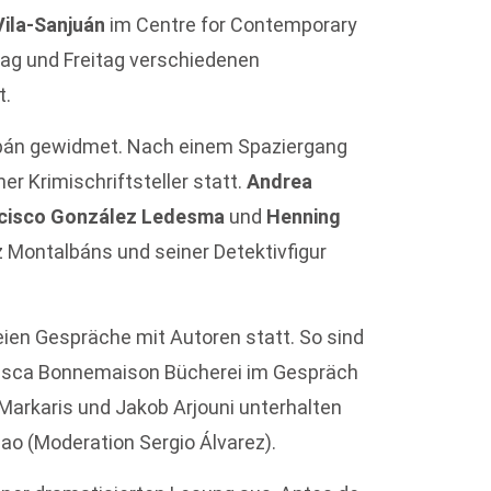
Vila-Sanjuán
im Centre for Contemporary
tag und Freitag verschiedenen
t.
lbán gewidmet. Nach einem Spaziergang
r Krimischriftsteller statt.
Andrea
ancisco González Ledesma
und
Henning
 Montalbáns und seiner Detektivfigur
en Gespräche mit Autoren statt. So sind
cesca Bonnemaison Bücherei im Gespräch
 Markaris und Jakob Arjouni unterhalten
zao (Moderation Sergio Álvarez).