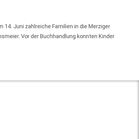
Ich drü
14. Juni zahlreiche Familien in die Merziger
Wir si
ensmeier. Vor der Buchhandlung konnten Kinder
Weit