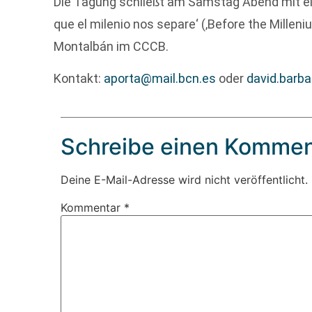
Die Tagung schließt am Samstag Abend mit ei
que el milenio nos separe‘ (‚Before the Mille
Montalbán im CCCB.
Kontakt:
aporta@mail.bcn.es
oder
david.barba
Schreibe einen Kommen
Deine E-Mail-Adresse wird nicht veröffentlicht.
Kommentar
*