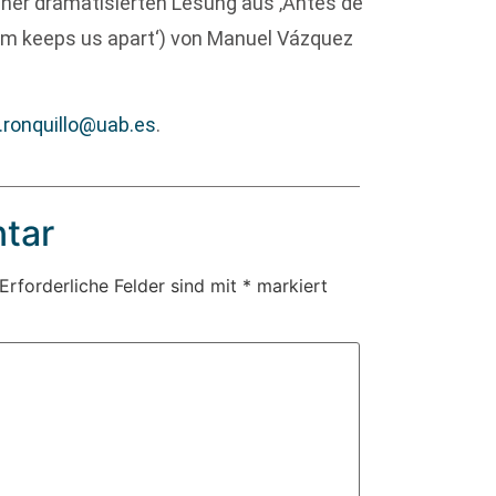
ner dramatisierten Lesung aus ‚Antes de
nium keeps us apart‘) von Manuel Vázquez
.ronquillo@uab.es
.
tar
Erforderliche Felder sind mit
*
markiert