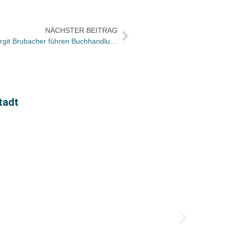
NÄCHSTER BEITRAG
Usingen: Regine Gey-Winter und Birgit Brubacher führen Buchhandlung Wagner weiter
tadt
Josia