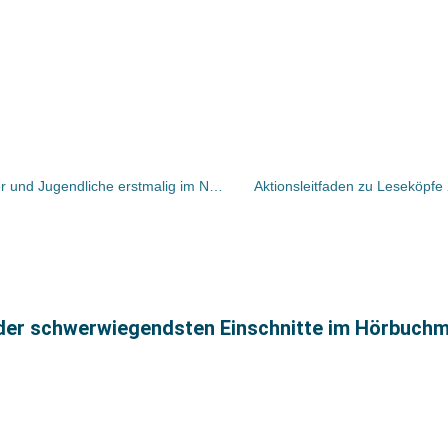
Lesefest „Seiteneinsteiger“ für Kinder und Jugendliche erstmalig im November in Hamburg
Aktionsleitfaden zu Leseköpfe
n der schwerwiegendsten Einschnitte im Hörbuch