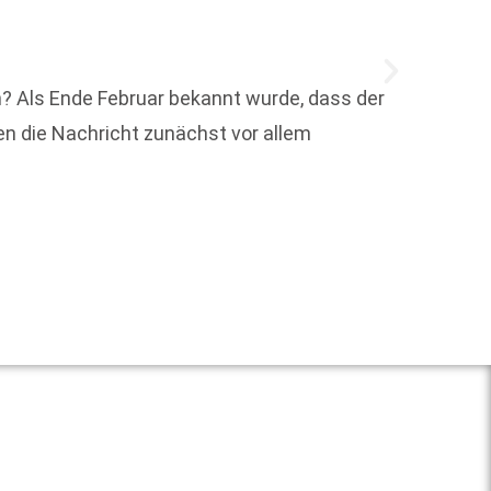
n? Als Ende Februar bekannt wurde, dass der
ien die Nachricht zunächst vor allem
Zum Sc
aufwei
Weit