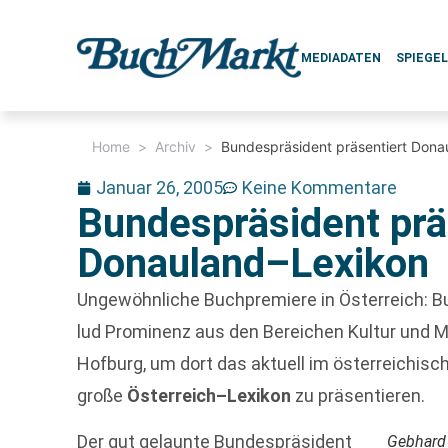
MEDIADATEN
SPIEGE
Home
>
Archiv
>
Bundespräsident präsentiert Dona
Januar 26, 2005
Keine Kommentare
Bundespräsident prä
Donauland–Lexikon
Ungewöhnliche Buchpremiere in Österreich: 
lud Prominenz aus den Bereichen Kultur und M
Hofburg, um dort das aktuell im österreichis
große
Österreich–Lexikon
zu präsentieren.
Der gut gelaunte Bundespräsident
Gebhard 