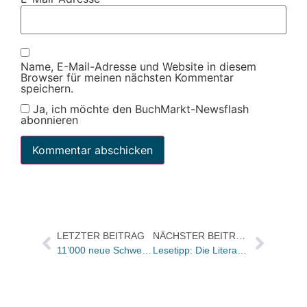
Name, E-Mail-Adresse und Website in diesem
Browser für meinen nächsten Kommentar
speichern.
Ja, ich möchte den BuchMarkt-Newsflash
abonnieren
LETZTER BEITRAG
NÄCHSTER BEITRAG
11’000 neue Schweizer Bücher im letzten Jahr / Belletristik an der Spitze der Sachgruppen.
Lesetipp: Die Literarische Welt heute über Helmut Kindler (92)