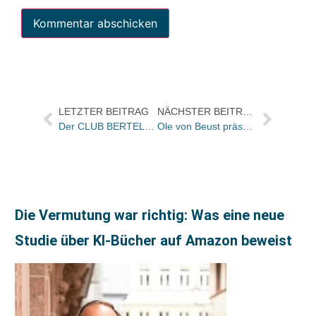
LETZTER BEITRAG
NÄCHSTER BEITRAG
Der CLUB BERTELSMANN will mit Programm- und Marketingabteilung nach Berlin umziehen / Konzept soll bis Ende März stehen / 70 Mitarbeiter müssen gehen
Ole von Beust präsentiert von HEYMANN mitfinanzierte neue HÖB-Kundenkarte
Die Vermutung war richtig: Was eine neue
Studie über KI-Bücher auf Amazon beweist