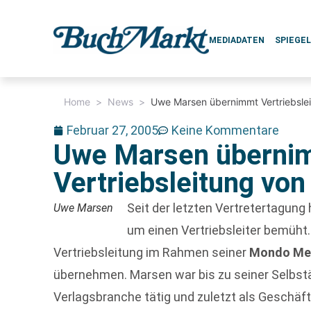
MEDIADATEN
SPIEGE
Home
>
News
>
Uwe Marsen übernimmt Vertriebslei
Februar 27, 2005
Keine Kommentare
Uwe Marsen überni
Vertriebsleitung von 
Seit der letzten Vertretertagung
Uwe Marsen
um einen Vertriebsleiter bemüht. 
Vertriebsleitung im Rahmen seiner
Mondo Med
übernehmen. Marsen war bis zu seiner Selbstän
Verlagsbranche tätig und zuletzt als Geschäf