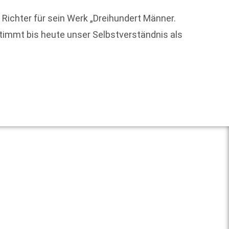
ichter für sein Werk „Dreihundert Männer.
timmt bis heute unser Selbstverständnis als
Welche
Weit