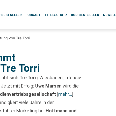
L-BESTSELLER
PODCAST
TITELSCHUTZ
BOD-BESTSELLER
NEWSL
tung von Tre Torri
mmt
Tre Torri
 habt sich
Tre Torri
, Wiesbaden, intensiv
Jetzt mit Erfolg:
Uwe Marsen
wird die
ienvertriebsgesellschaft
[
mehr…
]
digkeit viele Jahre in der
tsführer Marketing bei
Hoffmann und